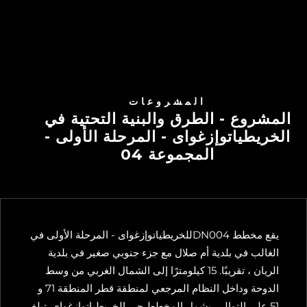
المشروعات
المشروع - الطرق والبنية التحتية في
الخريطياتوإزغواى - المرحلة الأولى -
المجموعة 04
يقع مخطط DN004للخريطياتوإزغواى - المرحلة الأولى في
الغالب في بلدية أم صلال مع جزء جنوبي صغير في بلدية
الريان ، تقريبًا. 15 كيلومترًا إلى الشمال الغربي من وسط
الدوحة وداخل النظام المرجعي لمنطقة قطر المنطقة 71 و
51 على التوالي. يشمل المخطط حي الخريطياتوإزغواى. تبلغ