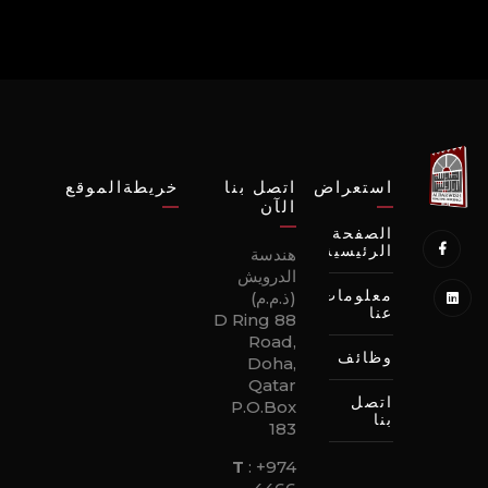
استعراض
اتصل بنا
خريطةالموقع
الآن
الصفحة
الرئيسية
هندسة
الدرويش
معلومات
(ذ.م.م)
عنا
88 D Ring
Road,
وظائف
Doha,
Qatar
اتصل
P.O.Box
بنا
183
T
:
+974