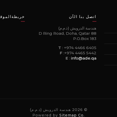
اتصل بنا الآن
خريطةالموقع
هندسة الدرويش (ذ.م.م)
88 D Ring Road, Doha, Qatar
P.O.Box 183
T
:
+974 4466 6405
F
:
+974 4465 5442
E
:
info@ade.qa
© 2026 هندسة الدرويش (ذ.م.م)
Powered by
Sitemap Co.