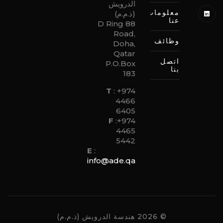
الدرويش
معلومات
(ذ.م.م)
عنا
88 D Ring
Road,
وظائف
Doha,
Qatar
اتصل
P.O.Box
بنا
183
T
:
+974
4466
6405
F
:
+974
4465
5442
E
:
info@ade.qa
© 2026 هندسة الدرويش (ذ.م.م)