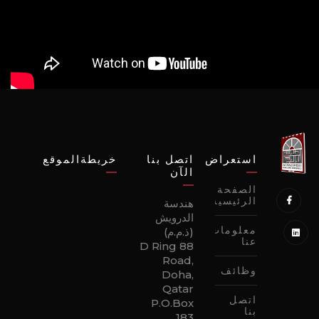
استعراض
اتصل بنا
خريطةالموقع
الآن
الصفحة
الرئيسية
هندسة
الدرويش
معلومات
(ذ.م.م)
عنا
88 D Ring
Road,
وظائف
Doha,
Qatar
اتصل
P.O.Box
بنا
183